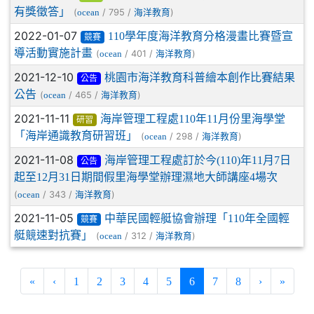
有獎徵答」
(
/ 795 /
)
ocean
海洋教育
2022-01-07
110學年度海洋教育分格漫畫比賽暨宣
競賽
導活動實施計畫
(
/ 401 /
)
ocean
海洋教育
2021-12-10
桃園市海洋教育科普繪本創作比賽結果
公告
公告
(
/ 465 /
)
ocean
海洋教育
2021-11-11
海岸管理工程處110年11月份里海學堂
研習
「海岸通識教育研習班」
(
/ 298 /
)
ocean
海洋教育
2021-11-08
海岸管理工程處訂於今(110)年11月7日
公告
起至12月31日期間假里海學堂辦理濕地大師講座4場次
(
/ 343 /
)
ocean
海洋教育
2021-11-05
中華民國輕艇協會辦理「110年全國輕
競賽
艇競速對抗賽」
(
/ 312 /
)
ocean
海洋教育
(current)
«
‹
1
2
3
4
5
6
7
8
›
»