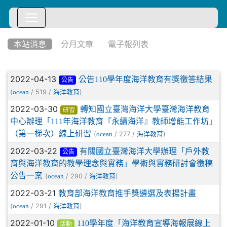
:::
本站消息
分月文章
電子報列表
文章列表
2022-04-13
公告110學年度海洋教育有獎徵答結果
公告
(
/ 519 /
)
ocean
海洋教育
2022-03-30
轉知國立臺灣海洋大學臺灣海洋教育
研習
中心辦理「111年海洋教育『永續海洋』教師增能工作坊」
（第一梯次）線上研習
(
/ 277 /
)
ocean
海洋教育
2022-03-22
有關國立臺灣海洋大學辦理「戶外教
公告
育與海洋教育的教學理念與實務」學術與實務研討會徵稿
公告一案
(
/ 290 /
)
ocean
海洋教育
2022-03-21
教育部海洋教育推手獎遴選及表揚計畫
(
/ 291 /
)
ocean
海洋教育
2022-01-10
110學年度「海洋教育宣導海報展線上
活動