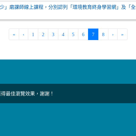
少」磨課師線上課程，分別認列「環境教育終身學習網」及「全
(current)
«
‹
1
2
3
4
5
6
7
8
›
»
上獲得最佳瀏覽效果，謝謝！