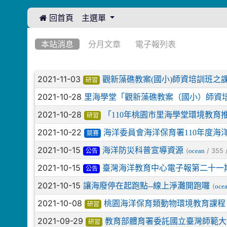
 回首頁
主選單
:::
:::
本站消息
分月文章
電子報列表
文章列表
2021-11-03
觀新藻礁教案(國小)師資培訓班之
研習
2021-10-28
里海學堂「觀新藻礁教案（國小）師資
2021-10-28
「110年桃園市里海學堂環境教
研習
2021-10-22
海洋委員會海洋保育署110年度海洋
競賽
2021-10-15
海洋防災科普宣導資源
(
/ 355 
ocean
公告
2021-10-15
臺灣海洋教育中心電子報第二十一
公告
2021-10-15
讓海廢停在起跑點--線上淨灘開跑囉
(
oce
2021-10-08
桃園海洋保育類動物環境教育課程
研習
2021-09-29
教育部體育署委託國立臺灣師範大學
研習