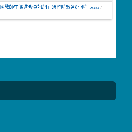
國教師在職進修資訊網」研習時數各8小時
(
/
ocean