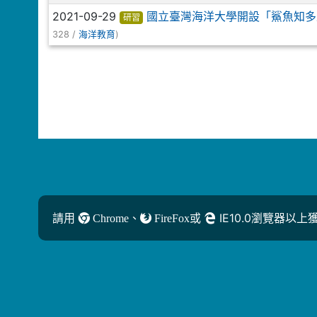
2021-09-29
國立臺灣海洋大學開設「鯊魚知多
研習
328 /
)
海洋教育
請用
、
或
IE10.0瀏覽器以
Chrome
FireFox