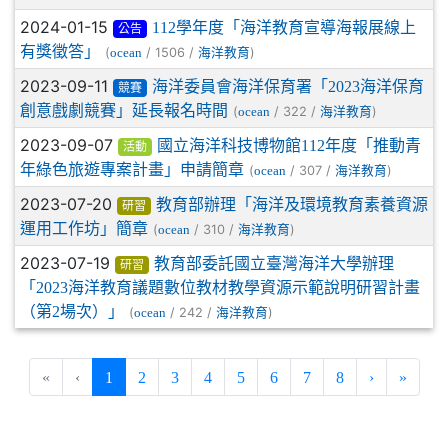
2024-01-15
112學年度「海洋教育宣導海報展線上
公告
有獎徵答」
(
/ 1506 /
)
ocean
海洋教育
2023-09-11
海洋委員會海洋保育署「2023海洋保育
競賽
創意戲劇競賽」延長報名時間
(
/ 322 /
)
ocean
海洋教育
2023-09-07
國立海洋科技博物館112年度「推動青
活動
年綠色旅遊專案計畫」申請簡章
(
/ 307 /
)
ocean
海洋教育
2023-07-20
教育部辦理「海洋及環境教育素養資源
研習
運用工作坊」簡章
(
/ 310 /
)
ocean
海洋教育
2023-07-19
教育部委託國立臺灣海洋大學辦理
研習
「2023海洋教育議題數位教材教學資源示範說明研習計畫
（第2場次）」
(
/ 242 /
)
ocean
海洋教育
(current)
«
‹
1
2
3
4
5
6
7
8
›
»