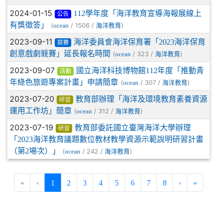
2024-01-15
112學年度「海洋教育宣導海報展線上
公告
有獎徵答」
(
/ 1506 /
)
ocean
海洋教育
2023-09-11
海洋委員會海洋保育署「2023海洋保育
競賽
創意戲劇競賽」延長報名時間
(
/ 323 /
)
ocean
海洋教育
2023-09-07
國立海洋科技博物館112年度「推動青
活動
年綠色旅遊專案計畫」申請簡章
(
/ 307 /
)
ocean
海洋教育
2023-07-20
教育部辦理「海洋及環境教育素養資源
研習
運用工作坊」簡章
(
/ 312 /
)
ocean
海洋教育
2023-07-19
教育部委託國立臺灣海洋大學辦理
研習
「2023海洋教育議題數位教材教學資源示範說明研習計畫
（第2場次）」
(
/ 242 /
)
ocean
海洋教育
(current)
«
‹
1
2
3
4
5
6
7
8
›
»