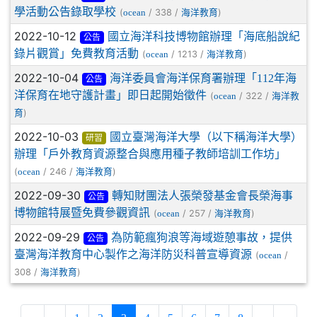
學活動公告錄取學校
(
/ 338 /
)
ocean
海洋教育
2022-10-12
國立海洋科技博物館辦理「海底船說紀
公告
錄片觀賞」免費教育活動
(
/ 1213 /
)
ocean
海洋教育
2022-10-04
海洋委員會海洋保育署辦理「112年海
公告
洋保育在地守護計畫」即日起開始徵件
(
/ 322 /
ocean
海洋教
)
育
2022-10-03
國立臺灣海洋大學（以下稱海洋大學）
研習
辦理「戶外教育資源整合與應用種子教師培訓工作坊」
(
/ 246 /
)
ocean
海洋教育
2022-09-30
轉知財團法人張榮發基金會長榮海事
公告
博物館特展暨免費參觀資訊
(
/ 257 /
)
ocean
海洋教育
2022-09-29
為防範瘋狗浪等海域遊憩事故，提供
公告
臺灣海洋教育中心製作之海洋防災科普宣導資源
(
/
ocean
308 /
)
海洋教育