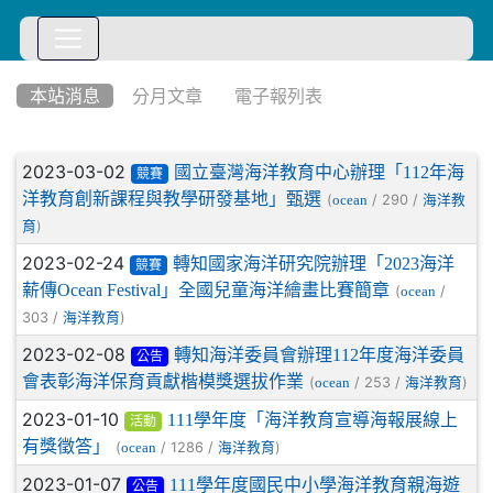
:::
本站消息
分月文章
電子報列表
文章列表
2023-03-02
國立臺灣海洋教育中心辦理「112年海
競賽
洋教育創新課程與教學研發基地」甄選
(
/ 290 /
ocean
海洋教
)
育
2023-02-24
轉知國家海洋研究院辦理「2023海洋
競賽
薪傳Ocean Festival」全國兒童海洋繪畫比賽簡章
(
/
ocean
303 /
)
海洋教育
2023-02-08
轉知海洋委員會辦理112年度海洋委員
公告
會表彰海洋保育貢獻楷模獎選拔作業
(
/ 253 /
)
ocean
海洋教育
2023-01-10
111學年度「海洋教育宣導海報展線上
活動
有獎徵答」
(
/ 1286 /
)
ocean
海洋教育
2023-01-07
111學年度國民中小學海洋教育親海遊
公告